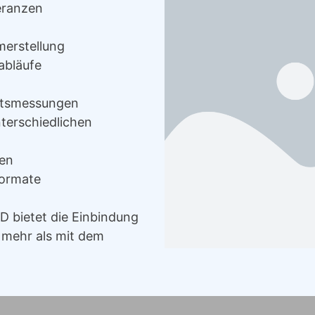
eranzen
merstellung
abläufe
eitsmessungen
nterschiedlichen
ten
Formate
D bietet die Einbindung
r mehr als mit dem