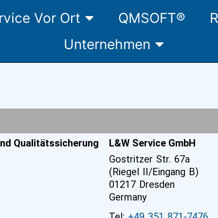
rvice Vor Ort
QMSOFT®
R
Unternehmen
nd Qualitätssicherung
L&W Service GmbH
Gostritzer Str. 67a
(Riegel II/Eingang B)
01217 Dresden
Germany
Tel:
+49 351 871-7476