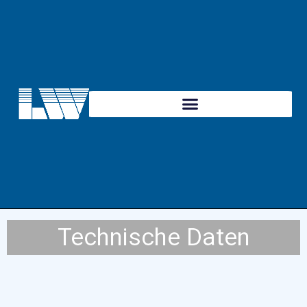
Gebrauchtgerät
Videomessgerät Garant MM2 CNC
(Multisensor)
Technische Daten